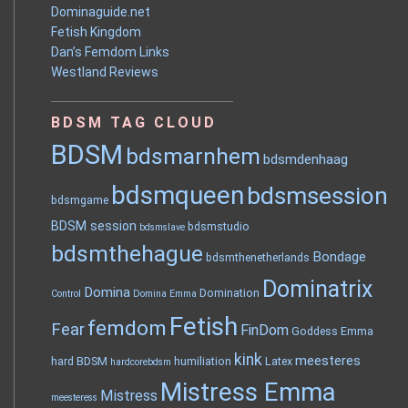
Dominaguide.net
Fetish Kingdom
Dan’s Femdom Links
Westland Reviews
BDSM TAG CLOUD
BDSM
bdsmarnhem
bdsmdenhaag
bdsmqueen
bdsmsession
bdsmgame
BDSM session
bdsmstudio
bdsmslave
bdsmthehague
Bondage
bdsmthenetherlands
Dominatrix
Domina
Domination
Control
Domina Emma
Fetish
femdom
Fear
FinDom
Goddess Emma
kink
meesteres
hard BDSM
humiliation
Latex
hardcorebdsm
Mistress Emma
Mistress
meesteress