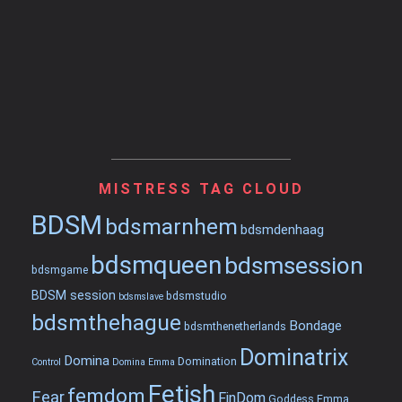
MISTRESS TAG CLOUD
BDSM
bdsmarnhem
bdsmdenhaag
bdsmqueen
bdsmsession
bdsmgame
BDSM session
bdsmstudio
bdsmslave
bdsmthehague
Bondage
bdsmthenetherlands
Dominatrix
Domina
Domination
Control
Domina Emma
Fetish
femdom
Fear
FinDom
Goddess Emma