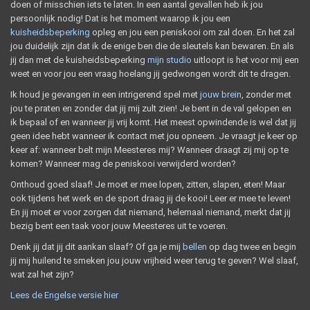
doen of misschien iets te laten. In een aantal gevallen heb ik jou
persoonlijk nodig! Dat is het moment waarop ik jou een
kuisheidsbeperking
opleg en jou een peniskooi om zal doen. En het zal
jou duidelijk zijn dat ik de enige ben die de sleutels kan bewaren. En als
jij dan met de kuisheidsbeperking
mijn studio
uitloopt is het voor mij een
weet en voor jou een vraag hoelang jij gedwongen wordt dit te dragen.
Ik houd je gevangen in een intrigerend spel met
jouw brein
, zonder met
jou te praten en zonder dat jij mij zult zien! Je bent in de val gelopen en
ik bepaal of en wanneer jij vrij komt. Het meest opwindende is wel dat jij
geen idee hebt wanneer ik contact met jou opneem. Je vraagt je keer op
keer af: wanneer belt mijn Meesteres mij? Wanneer draagt zij mij op te
komen? Wanneer mag de peniskooi verwijderd worden?
Onthoud goed slaaf! Je moet er mee lopen, zitten, slapen, eten! Maar
ook tijdens het werk en de sport draag jij de kooi! Leer er mee te leven!
En jij moet er voor zorgen dat niemand, helemaal niemand, merkt dat jij
bezig bent een taak voor jouw Meesteres uit te voeren.
Denk jij dat jij dit aankan slaaf? Of ga je mij
bellen
op dag twee en begin
jij mij huilend te smeken jou jouw vrijheid weer terug te geven? Wel slaaf,
wat zal het zijn?
Lees de Engelse versie hier