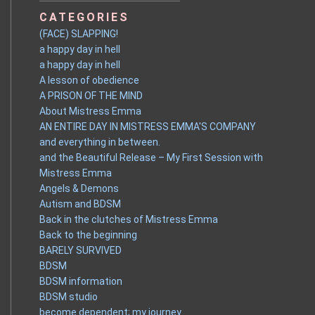
CATEGORIES
(FACE) SLAPPING!
a happy day in hell
a happy day in hell
A lesson of obedience
A PRISON OF THE MIND
About Mistress Emma
AN ENTIRE DAY IN MISTRESS EMMA'S COMPANY
and everything in between.
and the Beautiful Release – My First Session with
Mistress Emma
Angels & Demons
Autism and BDSM
Back in the clutches of Mistress Emma
Back to the beginning
BARELY SURVIVED
BDSM
BDSM information
BDSM studio
become dependent; my journey