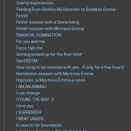
fearful experiences…
Feeding From Divinity My Devotion to Goddess Emma
Fetish
Fetish session with a Divine being
Fetish session with Mistress Emma
FINANCIAL DOMINATION!
For you and me
Force fam me
Getting locked up for the first time!
Hard BDSM
How I long to be reunited with you… If only for a few hours!
Humiliation session with Mistress Emma
Hypnosis. Is Mystress Emma a syren
I AM AN ANIMAL!
I can change
I FOUND THE WAY- 2
I love you
I SURRENDER
I WENT UNDER…
In search for boundaries