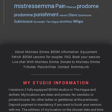
mistressemma
Pain
prodome
Pleasure
punishment
prodomme
Slave
reward
Submission
Whips
Submissive
Surrender
The Hague
WHIPPING
About Mistress Emma
BDSM information
Equipment
Fetish
BDSM Lessons for couples
FAQ
Book your session
Live chat With Mistress Emma
Donate to Mistress Emma
Tributes
Possibilities
Contact
DommeLink
MY STUDIO INFORMATION
I receive in 3 fully equipped BDSM studios in The Hague and
Arnhem. My locations are clean and private. No sexclubs or
private houses. No other ladies or gentleman at the premisses.
Deposit payment is mandatory, if you want to book your session
with me. The address of my location on the chosen date and time