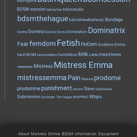
bdsmgame
BDSM session
bdsmstudio
bdsmslave
bdsmthehague
Bondage
bdsmthenetherlands
Dominatrix
Domina
Domination
Control
Domina Emma
Fetish
femdom
Fear
FinDom
Goddess Emma
kink
meesteres
hard BDSM
humiliation
Latex
hardcorebdsm
Mistress Emma
Mistress
meesteress
mistressemma
Pain
prodome
Pleasure
punishment
prodomme
Slave
reward
Submission
Whips
Submissive
Surrender
The Hague
WHIPPING
About Mistress Emma
BDSM information
Equipment