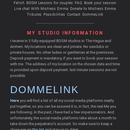
Fetish
BDSM Lessons for couples
FAQ
Book your session
Live chat With Mistress Emma
Donate to Mistress Emma
Tributes
Possibilities
Contact
DommeLink
MY STUDIO INFORMATION
I receive in 3 fully equipped BDSM studios in The Hague and
Arnhem. My locations are clean and private. No sexclubs or
private houses. No other ladies or gentleman at the premisses.
Deposit payment is mandatory, if you want to book your session
with me. The address of my location on the chosen date and time
is provided upon deposit payment. last minute sessions are not
possible.
DOMMELINK
Here
you will find a list of all my social media platforms neatly
put together, so you can be assured it is, in fact, the real Me you
are following. In the past, I have had a few impersonators. And
unfortunately, the social media platforms take about a month to
take down the perpetrator's account. So make sure to keep a
close eye
on this list
and stay up to date!