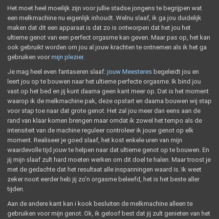
Het moet heel moeilijk zijn voor jullie stadse jongens te begrijpen wat
een melkmachine nu eigenlijk inhoudt. Welnu slaaf, ik ga jou duidelijk
maken dat dit een apparaat is dat zo is ontworpen dat het jou het
ultieme genot van een perfect orgasme kan geven. Maar pas op, het kan
ook gebruikt worden om jou al jouw krachten te ontnemen als ik het ga
gebruiken voor
mijn plezier
.
Je mag heel even fantaseren slaaf:
jouw Meesteres
begeleidt jou en
leert jou op te bouwen naar het ultieme perfecte orgasme. Ik bind jou
vast op het bed en jij kunt daarna geen kant meer op. Dat is het moment
waarop ik de melkmachine pak, deze opstart en daarna bouwen wij stap
voor stap toe naar dat grote genot. Het zal jou meer dan eens aan de
rand van klaar komen brengen maar omdat ik zowel het tempo als de
intensiteit van de machine reguleer controleer ik jouw genot op elk
moment. Realiseer je goed slaaf, het kost enkele uren van mijn
waardevolle tijd jouw te helpen naar dat ultieme genot op te bouwen. En
jij mijn slaaf zult hard moeten werken om dit doel te halen. Maar troost je
met de gedachte dat het resultaat alle inspanningen waard is. Ik weet
zeker nooit eerder heb jij zo’n orgasme beleefd, het is het beste aller
tijden.
Aan de andere kant kan i kook besluiten de melkmachine alleen te
gebruiken voor mijn genot. Ok, ik geloof best dat jij zult genieten van het