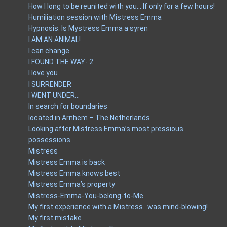
How I long to be reunited with you… If only for a few hours!
Humiliation session with Mistress Emma
Hypnosis. Is Mystress Emma a syren
I AM AN ANIMAL!
I can change
I FOUND THE WAY- 2
I love you
I SURRENDER
I WENT UNDER…
In search for boundaries
located in Arnhem – The Netherlands
Looking after Mistress Emma’s most pressious
possessions
Mistress
Mistress Emma is back
Mistress Emma knows best
Mistress Emma’s property
Mistress-Emma-You-belong-to-Me
My first experience with a Mistress…was mind-blowing!
My first mistake