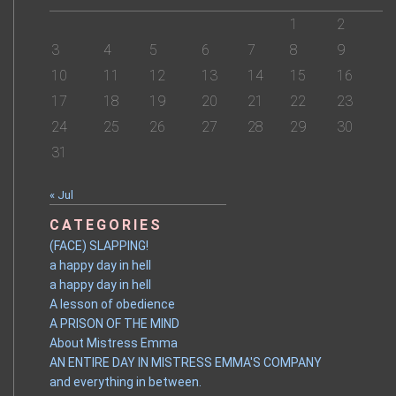
1
2
3
4
5
6
7
8
9
10
11
12
13
14
15
16
17
18
19
20
21
22
23
24
25
26
27
28
29
30
31
« Jul
CATEGORIES
(FACE) SLAPPING!
a happy day in hell
a happy day in hell
A lesson of obedience
A PRISON OF THE MIND
About Mistress Emma
AN ENTIRE DAY IN MISTRESS EMMA'S COMPANY
and everything in between.