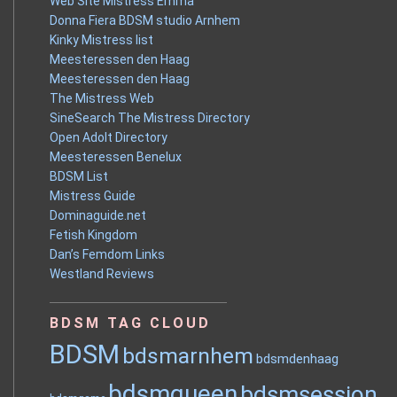
Web Site Mistress Emma
Donna Fiera BDSM studio Arnhem
Kinky Mistress list
Meesteressen den Haag
Meesteressen den Haag
The Mistress Web
SineSearch The Mistress Directory
Open Adolt Directory
Meesteressen Benelux
BDSM List
Mistress Guide
Dominaguide.net
Fetish Kingdom
Dan’s Femdom Links
Westland Reviews
BDSM TAG CLOUD
BDSM
bdsmarnhem
bdsmdenhaag
bdsmqueen
bdsmsession